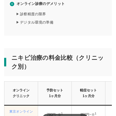
オンライン診療のデメリット
診察精度の限界
デジタル環境の準備
ニキビ治療の料金比較（クリニッ
ク別）
オンライン
予防セット
軽症セット
中
クリニック
1ヶ月分
1ヶ月分
東京オンライン
1
1
780円~※
850円~※
1