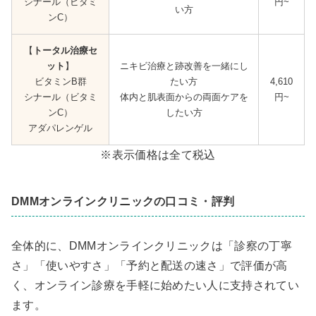
シナール（ビタミ
円~
い方
ンC）
【
トータル治療セ
ット
】
ニキビ治療と跡改善を一緒にし
ビタミンB群
たい方
4,610
シナール（ビタミ
体内と肌表面からの両面ケアを
円~
ンC）
したい方
アダパレンゲル
※表示価格は全て税込
DMMオンラインクリニックの口コミ・評判
全体的に、DMMオンラインクリニックは「診察の丁寧
さ」「使いやすさ」「予約と配送の速さ」で評価が高
く、オンライン診療を手軽に始めたい人に支持されてい
ます。