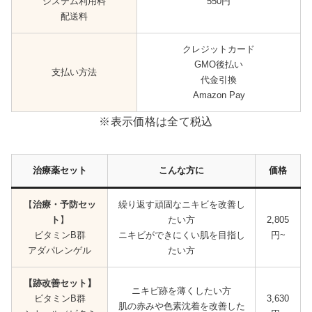
システム利用料
550円
配送料
クレジットカード
GMO後払い
支払い方法
代金引換
Amazon Pay
※表示価格は全て税込
治療薬セット
こんな方に
価格
【
治療・予防セッ
繰り返す頑固なニキビを改善し
ト
】
たい方
2,805
ビタミンB群
ニキビができにくい肌を目指し
円~
アダパレンゲル
たい方
【跡改善セット】
ニキビ跡を薄くしたい方
ビタミンB群
3,630
肌の赤みや色素沈着を改善した