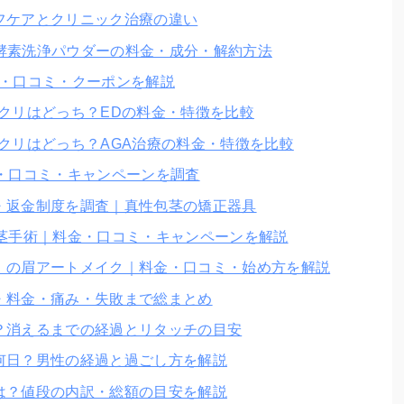
フケアとクリニック治療の違い
用 酵素洗浄パウダーの料金・成分・解約方法
金・口コミ・クーポンを解説
クリはどっち？EDの料金・特徴を比較
クリはどっち？AGA治療の料金・特徴を比較
・口コミ・キャンペーンを調査
・返金制度を調査｜真性包茎の矯正器具
包茎手術｜料金・口コミ・キャンペーンを解説
）の眉アートメイク｜料金・口コミ・始め方を解説
・料金・痛み・失敗まで総まとめ
？消えるまでの経過とリタッチの目安
何日？男性の経過と過ごし方を解説
は？値段の内訳・総額の目安を解説