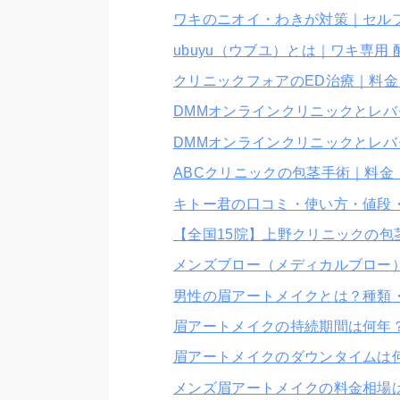
ワキのニオイ・わきが対策｜セル
ubuyu（ウブユ）とは｜ワキ専
クリニックフォアのED治療｜料
DMMオンラインクリニックとレバ
DMMオンラインクリニックとレバ
ABCクリニックの包茎手術｜料金
キトー君の口コミ・使い方・値段
【全国15院】上野クリニックの
メンズブロー（メディカルブロー
男性の眉アートメイクとは？種類
眉アートメイクの持続期間は何年
眉アートメイクのダウンタイムは
メンズ眉アートメイクの料金相場