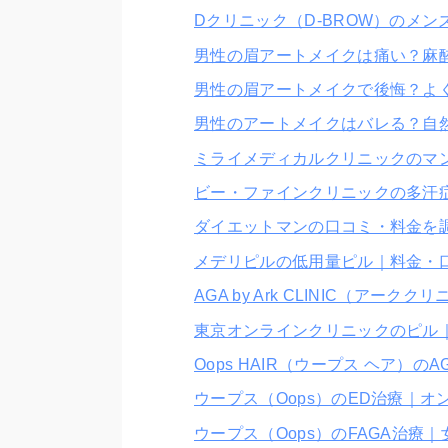
Dクリニック（D-BROW）のメ
男性の眉アートメイクは痛い？麻
男性の眉アートメイクで後悔？よ
男性のアートメイクはバレる？自
ミライメディカルクリニックのマ
ビー・ファインクリニックの多汗
ダイエットマンの口コミ・料金を
メデリピルの低用量ピル｜料金・
AGA by Ark CLINIC（ア
東京オンラインクリニックのピル
Oops HAIR（ウープス ヘア
ウープス（Oops）のED治療｜
ウープス（Oops）のFAGA治