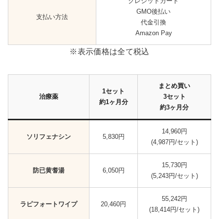
クレジットカード
GMO後払い
支払い方法
代金引換
Amazon Pay
※表示価格は全て税込
まとめ買い
1セット
治療薬
3セット
約1ヶ月分
約3
ヶ月分
14,960円
ソリフェナシン
5,830円
(4,987円/セット)
15,730円
防已黄耆湯
6,050円
(5,243円/セット)
55,242円
ラピフォートワイプ
20,460円
(18,414円/セット)