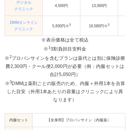
デジタル
4,500円
13,000円
クリニック
DMMオンライン
3
3
5,830円※
19,580円※
1
クリニック
※表示価格は全て税込
1
※
3割負担目安料金
2
※
プロバンサインを含むプランは薬代とは別に保険診療
費2,300円・クール便2,000円が必要（例：内服セットは
合計5,050円）
3
※
DMMは薬剤ごとの販売のため、内服＋外用1本を合算
した目安（外用1本あたりの容量はクリニックにより異
なります）
内服セット
【全身用】プロバンサイン（内服薬）