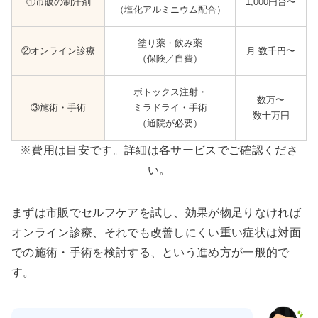
①市販の制汗剤
1,000円台〜
（塩化アルミニウム配合）
塗り薬・飲み薬
②オンライン診療
月 数千円〜
（保険／自費）
ボトックス注射・
数万〜
③施術・手術
ミラドライ・手術
数十万円
（通院が必要）
※費用は目安です。詳細は各サービスでご確認くださ
い。
まずは市販でセルフケアを試し、効果が物足りなければ
オンライン診療、それでも改善しにくい重い症状は対面
での施術・手術を検討する、という進め方が一般的で
す。