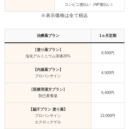
コンビニ後払い（NP後払い）
※表示価格は全て税込
治療薬プラン
1ヵ月定期
【
塗り薬プラン
】
8,500円
塩化アルミニウム溶液20%
【内服薬プラン】
4,500円
プロバンサイン
【
医療用漢方プラン
】
6,400円
防已黄耆湯
【
脇汗プラン
塗り薬
】
プロバンサイン
13,000円
エクロックゲル