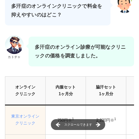
多汗症のオンラインクリニックで料金を
抑えやすいのはどこ？
多汗症のオンライン診療が可能なクリニ
ックの価格を調査しました。
カトチャ
オンライン
内服セット
脇汗セット
クリニック
1ヶ月分
1ヶ月分
東京オンライン
1
1
750円※
2,230円※
1
クリニック
スクロールできます