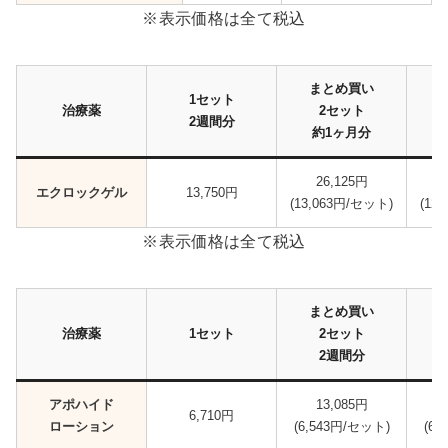
※表示価格は全て税込
まとめ買い
1セット
治療薬
2セット
2週間分
約1ヶ月分
26,125円
エクロックゲル
13,750円
(13,063円/セット)
(12
※表示価格は全て税込
まとめ買い
治療薬
1セット
2セット
2週間分
アポハイド
13,085円
6,710円
ローション
(6,543円/セット)
(6,