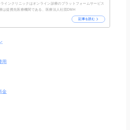
ンラインクリニックはオンライン診療のプラットフォームサービス
療は提携先医療機関である、医療法人社団DMH
記事を読む
ン
費用
料金