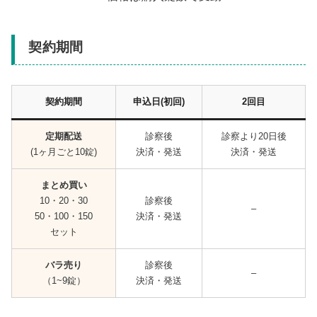
契約期間
契約期間
申込日(初回)
2回目
定期配送
診察後
診察より20日後
(1ヶ月ごと10錠)
決済・発送
決済・発送
まとめ買い
10・20・30
診察後
–
50・100・150
決済・発送
セット
バラ売り
診察後
–
（1~9錠）
決済・発送