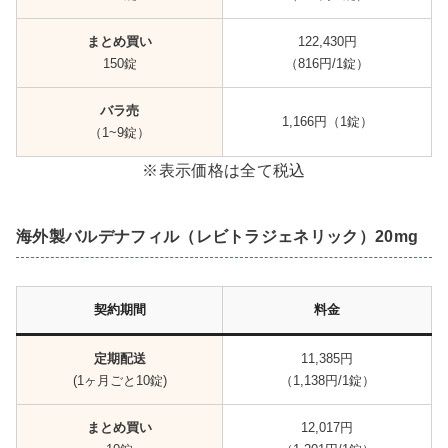
まとめ買い
122,430円
150錠
（816円/1錠）
バラ売
1,166円（1錠）
（1~9錠）
※表示価格は全て税込
海外製バルデナフィル（レビトラジェネリック）20mg
契約期間
料金
定期配送
11,385円
(1ヶ月ごと10錠)
（1,138円/1錠）
まとめ買い
12,017円