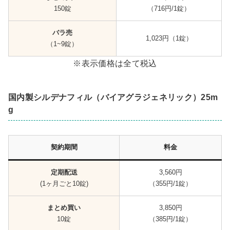
150錠
（716円/1錠）
バラ売
1,023円（1錠）
（1~9錠）
※表示価格は全て税込
国内製シルデナフィル（バイアグラジェネリック）25m
g
契約期間
料金
定期配送
3,560円
(1ヶ月ごと10錠)
（355円/1錠）
まとめ買い
3,850円
10錠
（385円/1錠）