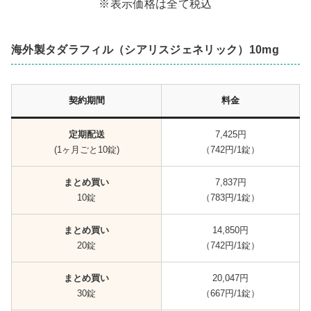
※表示価格は全て税込
海外製タダラフィル（シアリスジェネリック）10mg
契約期間
料金
定期配送
7,425円
(1ヶ月ごと10錠)
（742円/1錠）
まとめ買い
7,837円
10錠
（783円/1錠）
まとめ買い
14,850円
20錠
（742円/1錠）
まとめ買い
20,047円
30錠
（667円/1錠）