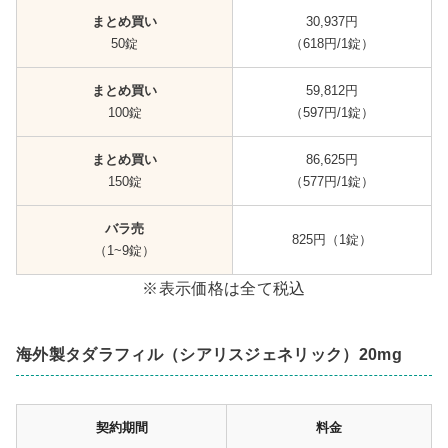
まとめ買い
30,937円
50錠
（618円/1錠）
まとめ買い
59,812円
100錠
（597円/1錠）
まとめ買い
86,625円
150錠
（577円/1錠）
バラ売
825円（1錠）
（1~9錠）
※表示価格は全て税込
海外製タダラフィル（シアリスジェネリック）20mg
契約期間
料金