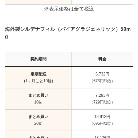
※表示価格は全て税込
海外製シルデナフィル（バイアグラジェネリック）50m
g
契約期間
料金
定期配送
6,732円
(1ヶ月ごと10錠)
（673円/1錠）
まとめ買い
7,293円
10錠
（729円/1錠）
まとめ買い
13,912円
20錠
（695円/1錠）
まとめ買い
18,176円