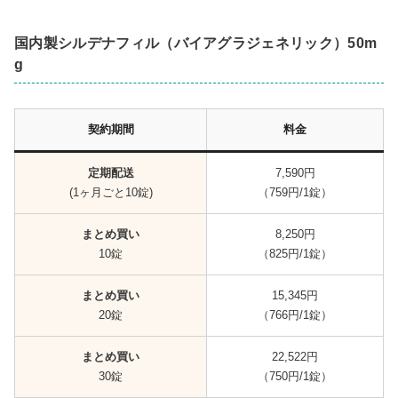
国内製シルデナフィル（バイアグラジェネリック）50m
g
契約期間
料金
定期配送
7,590円
(1ヶ月ごと10錠)
（759円/1錠）
まとめ買い
8,250円
10錠
（825円/1錠）
まとめ買い
15,345円
20錠
（766円/1錠）
まとめ買い
22,522円
30錠
（750円/1錠）