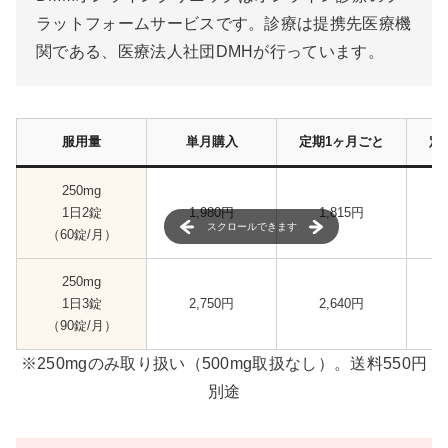
ラットフォームサービスです。診療は提携先医療機
関である、医療法人社団DMHが行っています。
服用量
単月購入
定期1ヶ月ごと
定
250mg
1日2錠
1,980円
1,815円
スクロールできます
（60錠/月）
250mg
1日3錠
2,750円
2,640円
（90錠/月）
※250mgのみ取り扱い（500mg取扱なし）。送料550円
別途