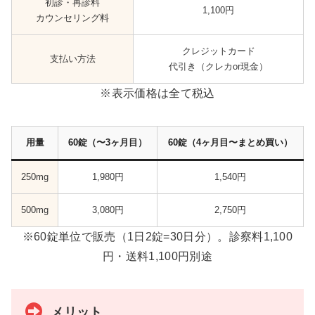
初診・再診料
1,100円
カウンセリング料
クレジットカード
支払い方法
代引き（クレカor現金）
※表示価格は全て税込
用量
60錠（〜3ヶ月目）
60錠（4ヶ月目〜まとめ買い）
250mg
1,980円
1,540円
500mg
3,080円
2,750円
※60錠単位で販売（1日2錠=30日分）。診察料1,100
円・送料1,100円別途
メリット