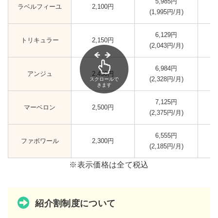
5,985円
ラベルフィーユ
2,100円
(1,995円/月)
(
6,129円
トリキュラー
2,150円
(2,043円/月)
(
6,984円
アンジュ
2,450円
(2,328円/月)
(
スクロールで
きます
7,125円
マーベロン
2,500円
(2,375円/月)
(
6,555円
ファボワール
2,300円
(2,185円/月)
(
※表示価格は全て税込
紹介割制度について