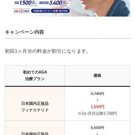
キャンペーン内容
初回1ヶ月分の料金が割引になります。
初めてのAGA
価格
治療プラン
3,740円
⇩
日本国内正規品
1,650円
フィナステリド
※2か月目以降3,740円
5,500円
日本国内正規品
⇩