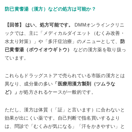
防已黄耆湯（漢方）などの処方は可能か？
【回答】
はい、処方可能です。
DMMオンラインクリニ
ックでは、主に「メディカルダイエット（むくみ改善・
水太り対策）」や「多汗症治療」のメニューとして、
防
已黄耆湯（ボウイオウギトウ）
などの漢方薬を取り扱っ
ています。
これらもドラッグストアで売られている市販の漢方とは
異なり、成分量の多い
「医療用漢方製剤（ツムラな
ど）」
が処方されるケースが一般的です。
ただし、漢方は体質（「証」と言います）に合わないと
効果が出にくい薬です。自己判断で指名買いするより
は、問診で「むくみが気になる」「汗をかきやすい」と